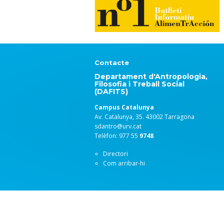
Contacte
Departament d'Antropologia,
Filosofia i Treball Social
(DAFITS)
Campus Catalunya
Av. Catalunya, 35. 43002 Tarragona
sdantro@urv.cat
Telèfon: 977 55
9748
Directori
Com arribar-hi