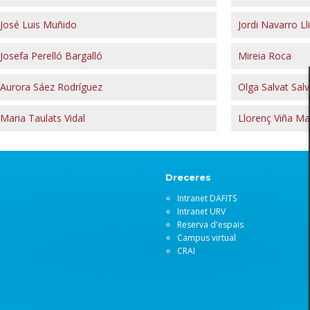
José Luis Muñido
Jordi Navarro Ll
Josefa Perelló Bargalló
Mireia Roca
Aurora Sáez Rodríguez
Olga Salvat Salv
Maria Taulats Vidal
Llorenç Viña Ma
Dreceres
Intranet DAFITS
Intranet URV
Reserva d'espais
Campus virtual
CRAI