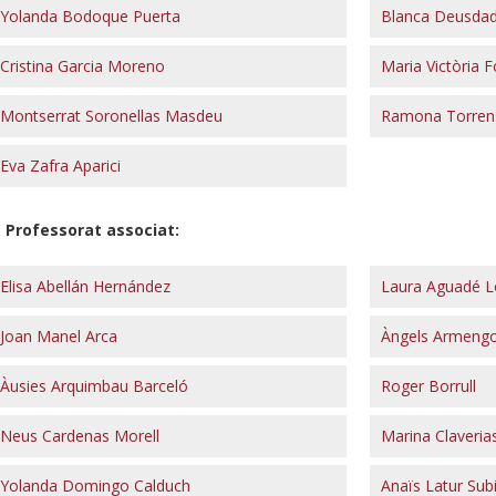
Yolanda Bodoque Puerta
Blanca Deusdad
Cristina Garcia Moreno
Maria Victòria 
Montserrat Soronellas Masdeu
Ramona Torren
Eva Zafra Aparici
Professorat associat:
Elisa Abellán Hernández
Laura Aguadé 
Joan Manel Arca
Àngels Armengo
Àusies Arquimbau Barceló
Roger Borrull
Neus Cardenas Morell
Marina Claveria
Yolanda Domingo Calduch
Anaïs Latur Sub