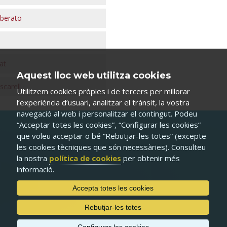
iberato
at
Aquest lloc web utilitza cookies
scarell
Utilitzem cookies pròpies i de tercers per millorar
l’experiència d’usuari, analitzar el trànsit, la vostra
navegació al web i personalitzar el contingut. Podeu
“Acceptar totes les cookies”, “Configurar les cookies”
que voleu acceptar o bé “Rebutjar-les totes” (excepte
les cookies tècniques que són necessàries). Consulteu
la nostra
política de cookies
per obtenir més
informació.
Accepta totes les cookies
Rebutjar-les totes