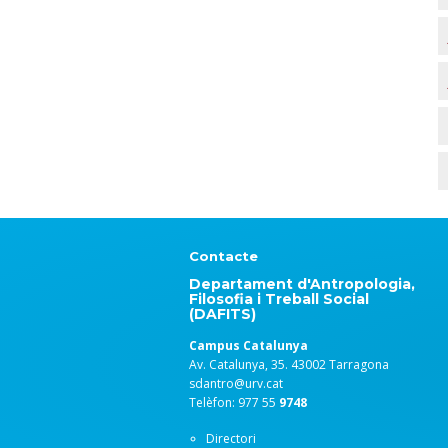
Contacte
Departament d'Antropologia,
Filosofia i Treball Social
(DAFITS)
Campus Catalunya
Av. Catalunya, 35. 43002 Tarragona
sdantro@urv.cat
Telèfon: 977 55
9748
Directori