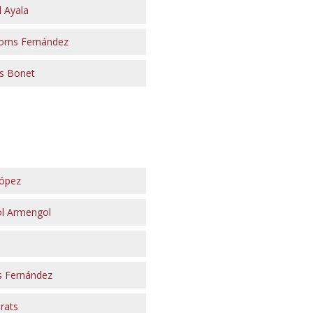
 Ayala
Forns Fernández
s Bonet
López
l Armengol
s Fernández
irats