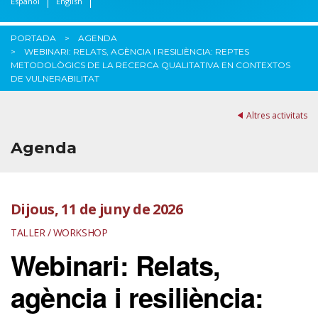
Español
English
PORTADA
AGENDA
WEBINARI: RELATS, AGÈNCIA I RESILIÈNCIA: REPTES
METODOLÒGICS DE LA RECERCA QUALITATIVA EN CONTEXTOS
DE VULNERABILITAT
Altres activitats
Agenda
Dijous, 11 de juny de 2026
TALLER / WORKSHOP
Webinari: Relats,
agència i resiliència: