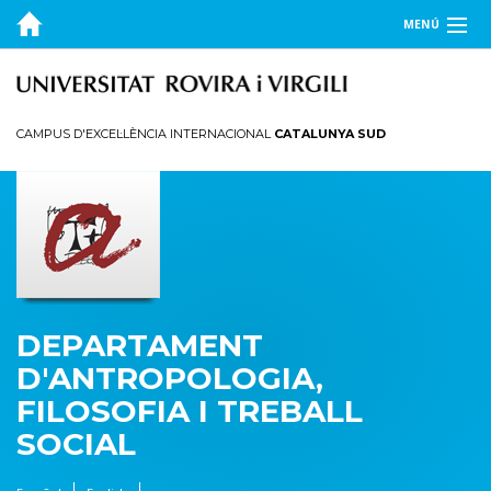
MENÚ
EL DEPARTAMENT
DOCÈNCIA
CAMPUS D'EXCEL·LÈNCIA INTERNACIONAL
CATALUNYA SUD
RECERCA
PUBLICACIONS
TRANSFERÈNCIA
DEPARTAMENT
D'ANTROPOLOGIA,
FILOSOFIA I TREBALL
SOCIAL