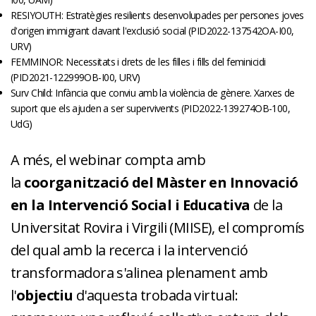
RESIYOUTH: Estratègies resilients desenvolupades per persones joves
d'origen immigrant davant l'exclusió social (PID2022-137542OA-I00,
URV)
FEMMINOR: Necessitats i drets de les filles i fills del feminicidi
(PID2021-122999OB-I00, URV)
Surv Child: Infància que conviu amb la violència de gènere. Xarxes de
suport que els ajuden a ser supervivents (PID2022-139274OB-100,
UdG)
A més, el webinar compta amb
la
coorganització del Màster en Innovació
en la Intervenció Social i Educativa
de la
Universitat Rovira i Virgili (MIISE), el compromís
del qual amb la recerca i la intervenció
transformadora s'alinea plenament amb
l'
objectiu
d'aquesta trobada virtual: