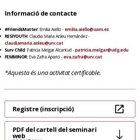
Informació de contacte
#FriendsMatter
: Emilia Aiello -
emilia.aiello@uam.es
RESIYOUTH
: Claudia María Anleu Hernández -
claudiamaria.anleu@urv.cat
Surv Child
: Patricia Melgar Alcantud -
patricia.melgar@udg.edu
FEMMINOR
: Eva Zafra Aparici -
eva.zafra@urv.cat
*Aquesta és una activitat certificable.
Registre (inscripció)
PDF del cartell del seminari
web