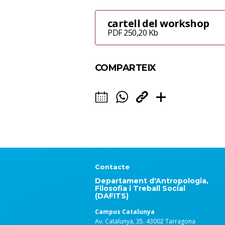
cartell del workshop
PDF 250,20 Kb
COMPARTEIX
Contacte
Departament d'Antropologia,
Filosofia i Treball Social
(DAFITS)
Campus Catalunya
Av. Catalunya, 35. 43002 Tarragona