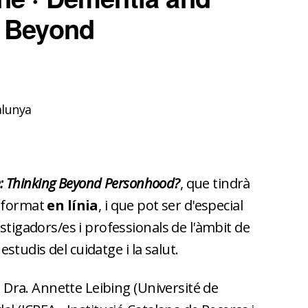
g Beyond
lunya
: Thinking Beyond Personhood?
, que tindrà
n format
en línia
, i que pot ser d'especial
estigadors/es i professionals de l'àmbit de
s estudis del cuidatge i la salut.
la Dra. Annette Leibing (Université de