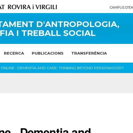
CAMPUS D'EX
TAMENT D'ANTROPOLOGIA,
FIA I TREBALL SOCIAL
RECERCA
PUBLICACIONS
TRANSFERÈNCIA
NLINE · DEMENTIA AND CARE: THINKING BEYOND PERSONHOOD?
ne · Dementia and