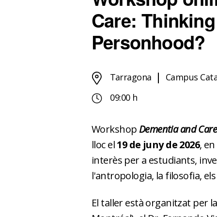
Care: Thinkin
Personhood?
Tarragona
Campus Cata
09:00 h
Workshop
Dementia and Care
lloc el
19 de juny de 2026
, e
interès per a estudiants, inv
l'antropologia, la filosofia, el
El taller està organitzat per 