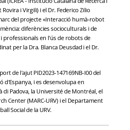
al (ICREA - Institució Catalana de Recerca i
ovira i Virgili) i el Dr. Federico Zilio
 marc del projecte «Interacció humà‑robot
ncia: diferències socioculturals i de
 i professionals en l'ús de robots de
nat per la Dra. Blanca Deusdad i el Dr.
port de l'ajut PID2023‑147169NB‑I00 del
ció d'Espanya, i es desenvolupa en
à di Padova, la Université de Montréal, el
ch Center (MARC‑URV) i el Departament
ball Social de la URV.