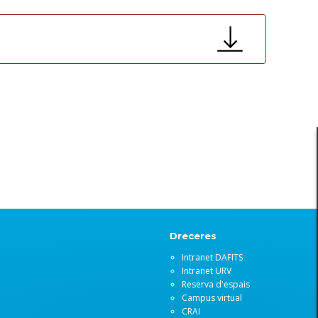
Dreceres
Intranet DAFITS
Intranet URV
Reserva d'espais
Campus virtual
CRAI