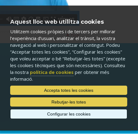
Aquest lloc web utilitza cookies
Utilitzem cookies pròpies i de tercers per millorar
Pujar
l’experiència d’usuari, analitzar el trànsit, la vostra
navegació al web i personalitzar el contingut. Podeu
“Acceptar totes les cookies”, “Configurar les cookies”
que voleu acceptar o bé “Rebutjar-les totes” (excepte
les cookies tècniques que són necessàries). Consulteu
la nostra
política de cookies
per obtenir més
informació.
Accepta totes les cookies
Rebutjar-les totes
Configurar les cookies