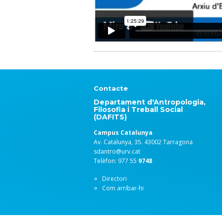
Contacte
Departament d'Antropologia,
Filosofia i Treball Social
(DAFITS)
Campus Catalunya
Av. Catalunya, 35. 43002 Tarragona
sdantro@urv.cat
Telèfon: 977 55
9748
Directori
Com arribar-hi