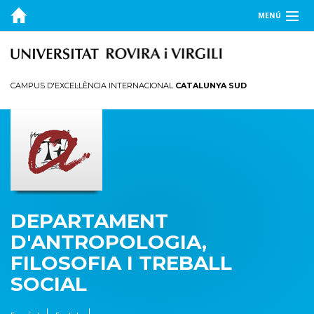
MENÚ
EL DEPARTAMENT
DOCÈNCIA
CAMPUS D'EXCEL·LÈNCIA INTERNACIONAL
CATALUNYA SUD
RECERCA
PUBLICACIONS
TRANSFERÈNCIA
DEPARTAMENT
D'ANTROPOLOGIA,
FILOSOFIA I TREBALL
SOCIAL