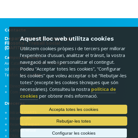
Contacte
Aquest lloc web utilitza cookies
Departament d'Antropologia,
Filosofia i Treball Social
(DAFITS)
Utilitzem cookies pròpies i de tercers per millorar
l’experiència d’usuari, analitzar el trànsit, la vostra
Campus Catalunya
navegació al web i personalitzar el contingut.
Av. Catalunya, 35. 43002 Tarragona
Podeu “Acceptar totes les cookies”, “Configurar
sdantro@urv.cat
Telèfon: 977 55
9748
les cookies” que voleu acceptar o bé “Rebutjar-les
totes” (excepte les cookies tècniques que són
Directori
necessàries). Consulteu la nostra
política de
Com arribar-hi
cookies
per obtenir més informació.
Dreceres
Accepta totes les cookies
Intranet DAFITS
Intranet URV
Rebutjar-les totes
Reserva d'espais
Campus virtual
Configurar les cookies
CRAI