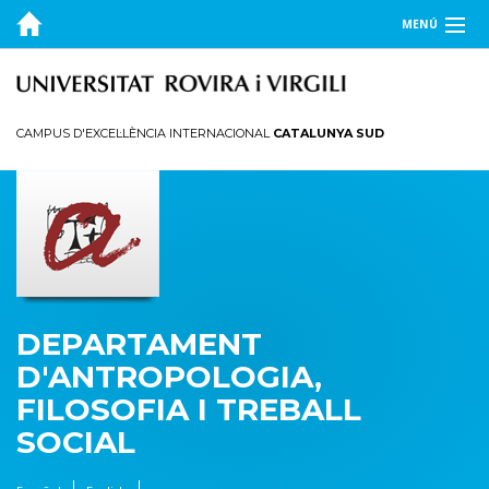
MENÚ
EL DEPARTAMENT
DOCÈNCIA
CAMPUS D'EXCEL·LÈNCIA INTERNACIONAL
CATALUNYA SUD
RECERCA
PUBLICACIONS
TRANSFERÈNCIA
DEPARTAMENT
D'ANTROPOLOGIA,
FILOSOFIA I TREBALL
SOCIAL