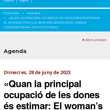
Español
English
PORTADA
AGENDA
«QUAN LA PRINCIPAL OCUPACIÓ DE LES DONES ÉS ESTIMAR:
EL WOMAN’S FILM I LA SEVA INFLUÈNCIA EN EL CINEMA
CONTEMPORANI» [TESI DOCTORAL]
Altres activitats
Agenda
Dimecres, 28 de juny de 2023
«Quan la principal
ocupació de les dones
és estimar: El woman’s