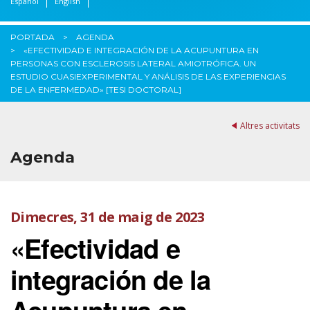
Español
English
PORTADA
AGENDA
«EFECTIVIDAD E INTEGRACIÓN DE LA ACUPUNTURA EN
PERSONAS CON ESCLEROSIS LATERAL AMIOTRÓFICA. UN
ESTUDIO CUASIEXPERIMENTAL Y ANÁLISIS DE LAS EXPERIENCIAS
DE LA ENFERMEDAD» [TESI DOCTORAL]
Altres activitats
Agenda
Dimecres, 31 de maig de 2023
«Efectividad e
integración de la