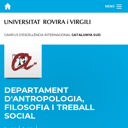
MENÚ
EL DEPARTAMENT
DOCÈNCIA
CAMPUS D'EXCEL·LÈNCIA INTERNACIONAL
CATALUNYA SUD
RECERCA
PUBLICACIONS
TRANSFERÈNCIA
DEPARTAMENT
D'ANTROPOLOGIA,
FILOSOFIA I TREBALL
SOCIAL