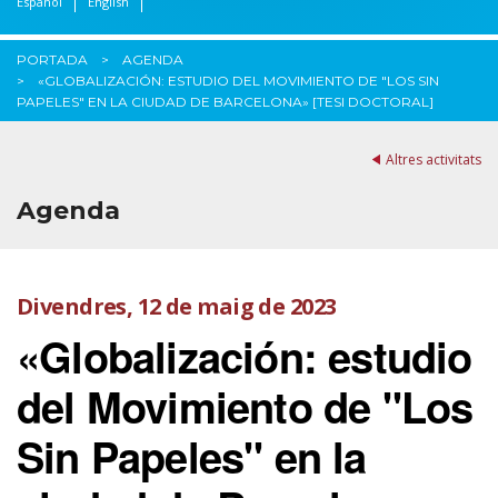
Español
English
PORTADA
AGENDA
«GLOBALIZACIÓN: ESTUDIO DEL MOVIMIENTO DE "LOS SIN
PAPELES" EN LA CIUDAD DE BARCELONA» [TESI DOCTORAL]
Altres activitats
Agenda
Divendres, 12 de maig de 2023
«Globalización: estudio
del Movimiento de "Los
Sin Papeles" en la