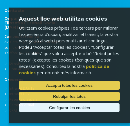
Contacte
Aquest lloc web utilitza cookies
Departament d'Antropologia,
Filosofia i Treball Social
(DAFITS)
Utilitzem cookies pròpies i de tercers per millorar
l’experiència d’usuari, analitzar el trànsit, la vostra
Campus Catalunya
navegació al web i personalitzar el contingut.
Av. Catalunya, 35. 43002 Tarragona
Podeu “Acceptar totes les cookies”, “Configurar
sdantro@urv.cat
Telèfon: 977 55
9748
les cookies” que voleu acceptar o bé “Rebutjar-les
totes” (excepte les cookies tècniques que són
Directori
necessàries). Consulteu la nostra
política de
Com arribar-hi
cookies
per obtenir més informació.
Dreceres
Accepta totes les cookies
Intranet DAFITS
Intranet URV
Rebutjar-les totes
Reserva d'espais
Campus virtual
Configurar les cookies
CRAI