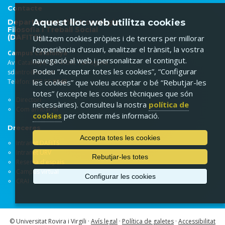
Contacte
Aquest lloc web utilitza cookies
Departament d'Antropologia,
Filosofia i Treball Social
(DAFITS)
Utilitzem cookies pròpies i de tercers per millorar
l’experiència d’usuari, analitzar el trànsit, la vostra
Campus Catalunya
navegació al web i personalitzar el contingut.
Av. Catalunya, 35. 43002 Tarragona
Podeu “Acceptar totes les cookies”, “Configurar
sdantro@urv.cat
Telèfon: 977 55
9748
les cookies” que voleu acceptar o bé “Rebutjar-les
totes” (excepte les cookies tècniques que són
Directori
necessàries). Consulteu la nostra
política de
Com arribar-hi
cookies
per obtenir més informació.
Dreceres
Accepta totes les cookies
Intranet DAFITS
Intranet URV
Rebutjar-les totes
Reserva d'espais
Campus virtual
Configurar les cookies
CRAI
© Universitat Rovira i Virgili ·
Avís legal
·
Política de galetes
·
Accessibilitat