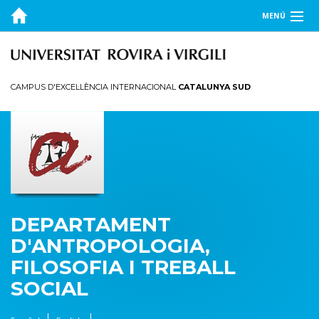
MENÚ
EL DEPARTAMENT
DOCÈNCIA
CAMPUS D'EXCEL·LÈNCIA INTERNACIONAL
CATALUNYA SUD
RECERCA
PUBLICACIONS
TRANSFERÈNCIA
DEPARTAMENT
D'ANTROPOLOGIA,
FILOSOFIA I TREBALL
SOCIAL