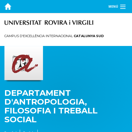
MENÚ
EL DEPARTAMENT
DOCÈNCIA
CAMPUS D'EXCEL·LÈNCIA INTERNACIONAL
CATALUNYA SUD
RECERCA
PUBLICACIONS
TRANSFERÈNCIA
DEPARTAMENT
D'ANTROPOLOGIA,
FILOSOFIA I TREBALL
SOCIAL