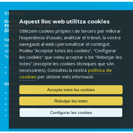
Contacte
Aquest lloc web utilitza cookies
Departament d'Antropologia,
Filosofia i Treball Social
(DAFITS)
Utilitzem cookies pròpies i de tercers per millorar
l’experiència d’usuari, analitzar el trànsit, la vostra
Campus Catalunya
navegació al web i personalitzar el contingut.
Av. Catalunya, 35. 43002 Tarragona
Podeu “Acceptar totes les cookies”, “Configurar
sdantro@urv.cat
Telèfon: 977 55
9748
les cookies” que voleu acceptar o bé “Rebutjar-les
totes” (excepte les cookies tècniques que són
Directori
necessàries). Consulteu la nostra
política de
Com arribar-hi
cookies
per obtenir més informació.
Dreceres
Accepta totes les cookies
Intranet DAFITS
Intranet URV
Rebutjar-les totes
Reserva d'espais
Campus virtual
Configurar les cookies
CRAI