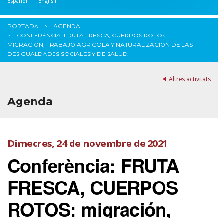
Español
English
PORTADA
AGENDA
CONFERÈNCIA: FRUTA FRESCA, CUERPOS ROTOS:
MIGRACIÓN, TRABAJO AGRÍCOLA Y NATURALIZACIÓN DE LAS
DESIGUALDADES SOCIALES Y DE SALUD.
Altres activitats
Agenda
Dimecres, 24 de novembre de 2021
Conferència: FRUTA
FRESCA, CUERPOS
ROTOS: migración,