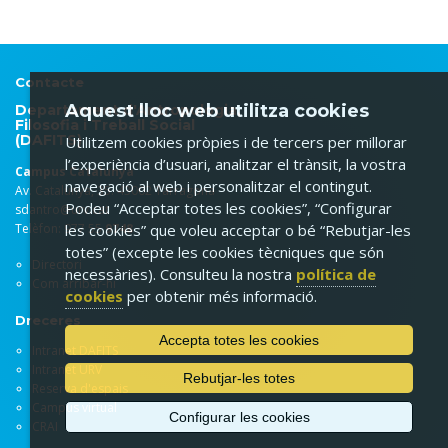
Contacte
Aquest lloc web utilitza cookies
Departament d'Antropologia,
Filosofia i Treball Social
(DAFITS)
Utilitzem cookies pròpies i de tercers per millorar
l’experiència d’usuari, analitzar el trànsit, la vostra
Campus Catalunya
navegació al web i personalitzar el contingut.
Av. Catalunya, 35. 43002 Tarragona
Podeu “Acceptar totes les cookies”, “Configurar
sdantro@urv.cat
Telèfon: 977 55
9748
les cookies” que voleu acceptar o bé “Rebutjar-les
totes” (excepte les cookies tècniques que són
Directori
necessàries). Consulteu la nostra
política de
Com arribar-hi
cookies
per obtenir més informació.
Dreceres
Accepta totes les cookies
Intranet DAFITS
Intranet URV
Rebutjar-les totes
Reserva d'espais
Campus virtual
Configurar les cookies
CRAI