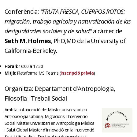
Conferència:
“FRUTA FRESCA, CUERPOS ROTOS:
migración, trabajo agrícola y naturalización de las
desigualdades sociales y de salud”
a càrrec de
Seth M. Holmes
, PhD,MD de la University of
California-Berkeley.
Horari
: 16:00 a 17:30
Mitjà
: Plataforma MS Teams (
inscripció prèvia
)
Organitza: Departament d'Antropologia,
Filosofia i Treball Social
Amb la col·laboració de: Màster universitari en
Antropologia Urbana, Migracions i Intervenció
Social Màster universitari en Antropologia Mèdica
i Salut Global Màster d'Innovació en la Intervenció
Social i Educativa, Doctorat en Antropologia i