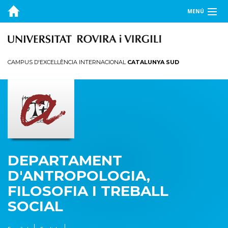
MENÚ
EL DEPARTAMENT
DOCÈNCIA
CAMPUS D'EXCEL·LÈNCIA INTERNACIONAL
CATALUNYA SUD
RECERCA
PUBLICACIONS
TRANSFERÈNCIA
DEPARTAMENT
D'ANTROPOLOGIA,
FILOSOFIA I TREBALL
SOCIAL