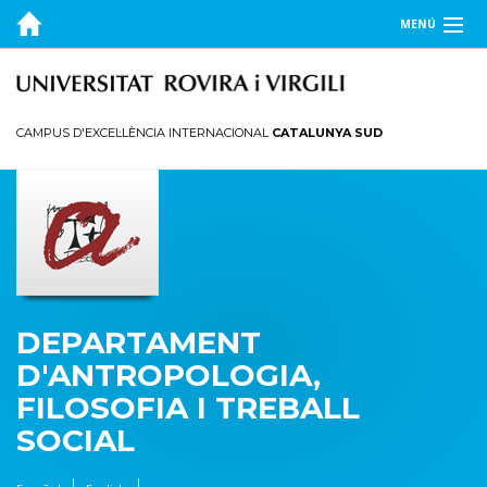
MENÚ
EL DEPARTAMENT
DOCÈNCIA
CAMPUS D'EXCEL·LÈNCIA INTERNACIONAL
CATALUNYA SUD
RECERCA
PUBLICACIONS
TRANSFERÈNCIA
DEPARTAMENT
D'ANTROPOLOGIA,
FILOSOFIA I TREBALL
SOCIAL