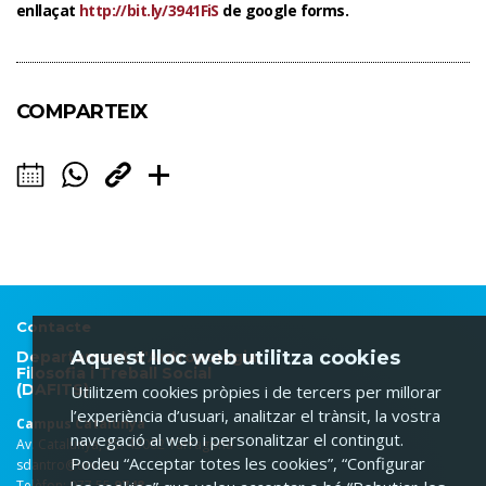
enllaçat
http://bit.ly/3941FiS
de google forms.
COMPARTEIX
Contacte
Aquest lloc web utilitza cookies
Departament d'Antropologia,
Filosofia i Treball Social
(DAFITS)
Utilitzem cookies pròpies i de tercers per millorar
l’experiència d’usuari, analitzar el trànsit, la vostra
Campus Catalunya
navegació al web i personalitzar el contingut.
Av. Catalunya, 35. 43002 Tarragona
Podeu “Acceptar totes les cookies”, “Configurar
sdantro@urv.cat
Telèfon: 977 55
9748