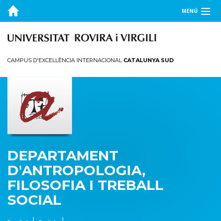
MENÚ
EL DEPARTAMENT
DOCÈNCIA
CAMPUS D'EXCEL·LÈNCIA INTERNACIONAL
CATALUNYA SUD
RECERCA
PUBLICACIONS
TRANSFERÈNCIA
DEPARTAMENT
D'ANTROPOLOGIA,
FILOSOFIA I TREBALL
SOCIAL