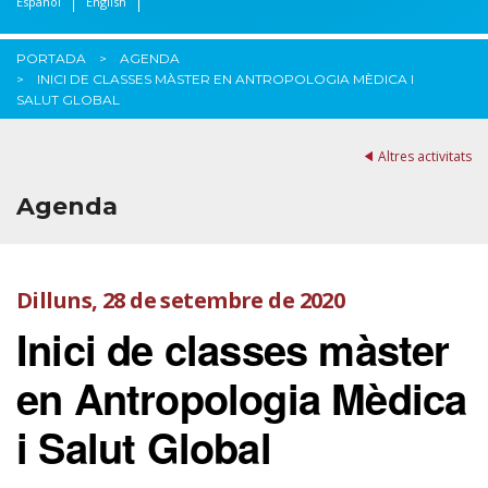
Español
English
PORTADA
AGENDA
INICI DE CLASSES MÀSTER EN ANTROPOLOGIA MÈDICA I
SALUT GLOBAL
Altres activitats
Agenda
Dilluns, 28 de setembre de 2020
Inici de classes màster
en Antropologia Mèdica
i Salut Global