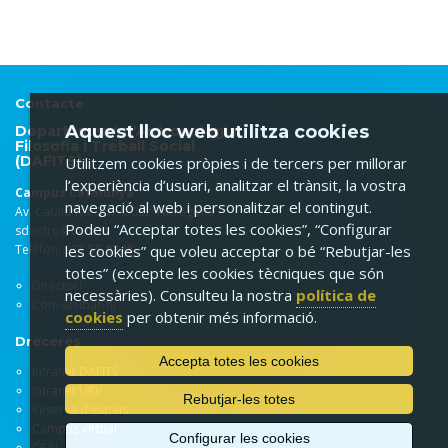
Contacte
Aquest lloc web utilitza cookies
Departament d'Antropologia,
Filosofia i Treball Social
(DAFITS)
Utilitzem cookies pròpies i de tercers per millorar
l’experiència d’usuari, analitzar el trànsit, la vostra
Campus Catalunya
navegació al web i personalitzar el contingut.
Av. Catalunya, 35. 43002 Tarragona
Podeu “Acceptar totes les cookies”, “Configurar
sdantro@urv.cat
Telèfon: 977 55
9748
les cookies” que voleu acceptar o bé “Rebutjar-les
totes” (excepte les cookies tècniques que són
Directori
necessàries). Consulteu la nostra
política de
Com arribar-hi
cookies
per obtenir més informació.
Dreceres
Accepta totes les cookies
Intranet DAFITS
Intranet URV
Rebutjar-les totes
Reserva d'espais
Campus virtual
Configurar les cookies
CRAI