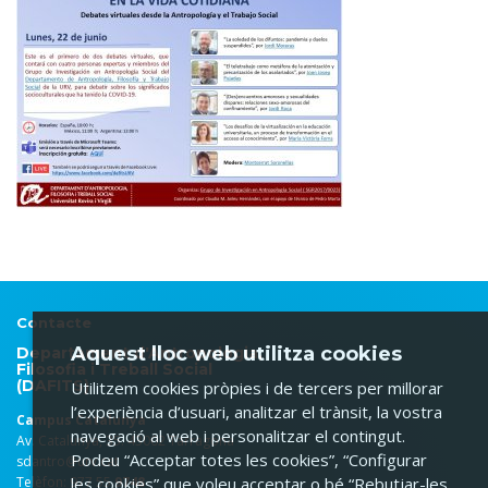
Contacte
Aquest lloc web utilitza cookies
Departament d'Antropologia,
Filosofia i Treball Social
(DAFITS)
Utilitzem cookies pròpies i de tercers per millorar
l’experiència d’usuari, analitzar el trànsit, la vostra
Campus Catalunya
navegació al web i personalitzar el contingut.
Av. Catalunya, 35. 43002 Tarragona
Podeu “Acceptar totes les cookies”, “Configurar
sdantro@urv.cat
Telèfon: 977 55
9748
les cookies” que voleu acceptar o bé “Rebutjar-les