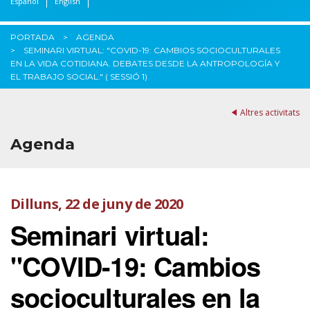
Español
English
PORTADA
AGENDA
SEMINARI VIRTUAL: "COVID-19: CAMBIOS SOCIOCULTURALES
EN LA VIDA COTIDIANA. DEBATES DESDE LA ANTROPOLOGÍA Y
EL TRABAJO SOCIAL." ( SESSIÓ 1)
Altres activitats
Agenda
Dilluns, 22 de juny de 2020
Seminari virtual:
"COVID-19: Cambios
socioculturales en la