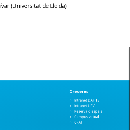
ívar (Universitat de Lleida)
Dreceres
Intranet DAFITS
Intranet URV
Reserva d'espais
Campus virtual
CRAI