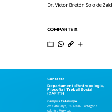
Dr. Víctor Bretón Solo de Zald
COMPARTEIX
Contacte
Departament d'Antropologia,
Filosofia i Treball Social
(DAFITS)
Campus Catalunya
Av. Catalunya, 35. 43002 Tarragona
sdantro@urv.cat