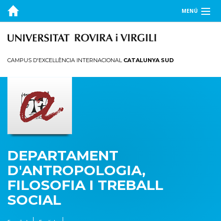
MENÚ
EL DEPARTAMENT
DOCÈNCIA
CAMPUS D'EXCEL·LÈNCIA INTERNACIONAL
CATALUNYA SUD
RECERCA
PUBLICACIONS
TRANSFERÈNCIA
DEPARTAMENT
D'ANTROPOLOGIA,
FILOSOFIA I TREBALL
SOCIAL