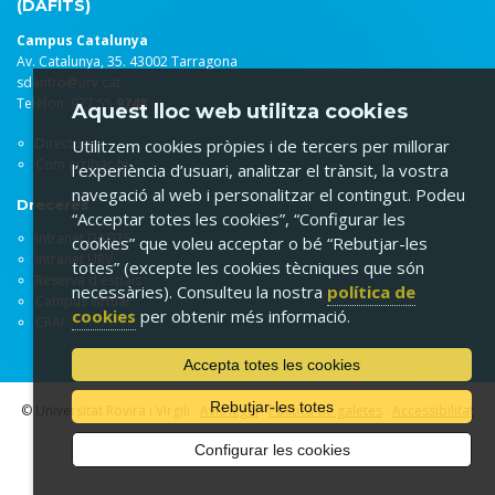
(DAFITS)
Campus Catalunya
Av. Catalunya, 35. 43002 Tarragona
sdantro@urv.cat
Telèfon: 977 55
9748
Aquest lloc web utilitza cookies
Directori
Utilitzem cookies pròpies i de tercers per millorar
Com arribar-hi
l’experiència d’usuari, analitzar el trànsit, la vostra
navegació al web i personalitzar el contingut. Podeu
Dreceres
“Acceptar totes les cookies”, “Configurar les
Intranet DAFITS
cookies” que voleu acceptar o bé “Rebutjar-les
Intranet URV
totes” (excepte les cookies tècniques que són
Reserva d'espais
necessàries). Consulteu la nostra
política de
Campus virtual
cookies
per obtenir més informació.
CRAI
Accepta totes les cookies
Rebutjar-les totes
© Universitat Rovira i Virgili ·
Avís legal
·
Política de galetes
·
Accessibilitat
Configurar les cookies