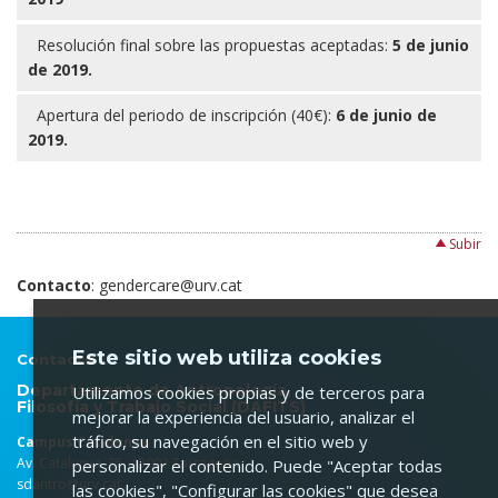
Resolución final sobre las propuestas aceptadas:
5 de junio
de 2019.
Apertura del periodo de inscripción (40€):
6 de junio de
2019.
Subir
Contacto
: gendercare@urv.cat
Este sitio web utiliza cookies
Contacto
Departamento de Antropología,
Utilizamos cookies propias y de terceros para
Filosofía y Trabajo Social (DAFITS)
mejorar la experiencia del usuario, analizar el
tráfico, su navegación en el sitio web y
Campus Catalunya
Av. Catalunya, 35. 43002 Tarragona
personalizar el contenido. Puede "Aceptar todas
sdantro@urv.cat
las cookies", "Configurar las cookies" que desea