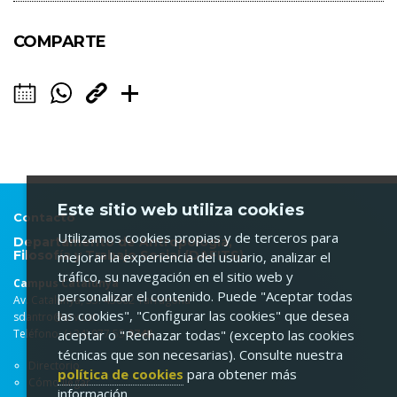
COMPARTE
Este sitio web utiliza cookies
Contacto
Utilizamos cookies propias y de terceros para
Departamento de Antropología,
Filosofía y Trabajo Social (DAFITS)
mejorar la experiencia del usuario, analizar el
tráfico, su navegación en el sitio web y
Campus Catalunya
personalizar el contenido. Puede "Aceptar todas
Av. Catalunya, 35. 43002 Tarragona
las cookies", "Configurar las cookies" que desea
sdantro@urv.cat
Teléfono: (+34) 977 55
9748
aceptar o "Rechazar todas" (excepto las cookies
técnicas que son necesarias). Consulte nuestra
Directorio
política de cookies
para obtener más
Cómo llegar
información.