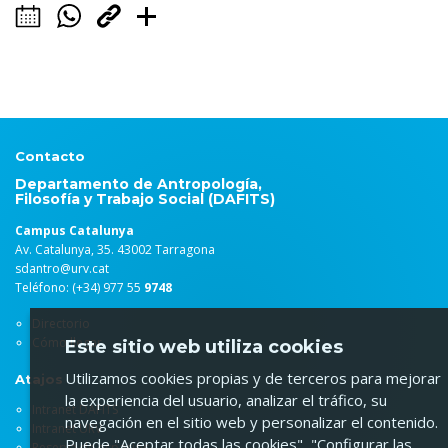
Contacto
Departamento de Antropología,
Filosofía y Trabajo Social (DAFITS)
Campus Catalunya
Av. Catalunya, 35. 43002 Tarragona
sdantro@urv.cat
Teléfono: (+34) 977 55
9748
Directorio
Cómo llegar
Este sitio web utiliza cookies
Utilizamos cookies propias y de terceros para mejorar
Atajos
la experiencia del usuario, analizar el tráfico, su
Intranet DAFITS
navegación en el sitio web y personalizar el contenido.
Intranet URV
Puede "Aceptar todas las cookies", "Configurar las
Reserva de espacios