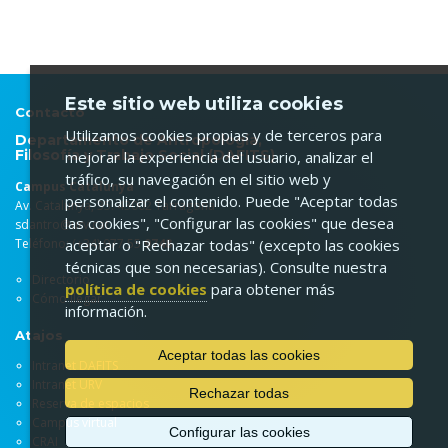
Este sitio web utiliza cookies
Contacto
Utilizamos cookies propias y de terceros para
Departamento de Antropología,
Filosofía y Trabajo Social (DAFITS)
mejorar la experiencia del usuario, analizar el
tráfico, su navegación en el sitio web y
Campus Catalunya
personalizar el contenido. Puede "Aceptar todas
Av. Catalunya, 35. 43002 Tarragona
las cookies", "Configurar las cookies" que desea
sdantro@urv.cat
Teléfono: (+34) 977 55
9748
aceptar o "Rechazar todas" (excepto las cookies
técnicas que son necesarias). Consulte nuestra
Directorio
política de cookies
para obtener más
Cómo llegar
información.
Atajos
Aceptar todas las cookies
Intranet DAFITS
Intranet URV
Rechazar todas
Reserva de espacios
Campus virtual
Configurar las cookies
CRAI