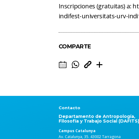
Inscripciones (gratuitas) a: 
indifest-universitats-urv-in
COMPARTE
Contacto
Departamento de Antropología,
Filosofía y Trabajo Social (DAFITS
Campus Catalunya
Av. Catalunya, 35. 43002 Tarragona