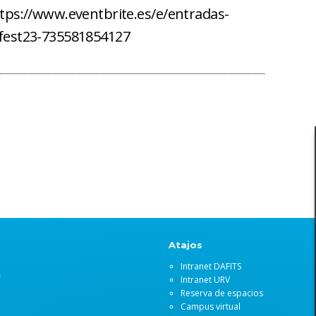
https://www.eventbrite.es/e/entradas-
difest23-735581854127
Atajos
Intranet DAFITS
)
Intranet URV
Reserva de espacios
Campus virtual