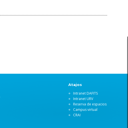
Atajos
Intranet DAFITS
)
Intranet URV
Reserva de espacios
Campus virtual
CRAI