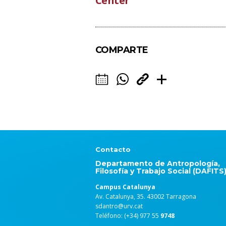
Center
COMPARTE
Contacto
Departamento de Antropología,
Filosofía y Trabajo Social (DAFITS
Campus Catalunya
Av. Catalunya, 35. 43002 Tarragona
sdantro@urv.cat
Teléfono: (+34) 977 55
9748