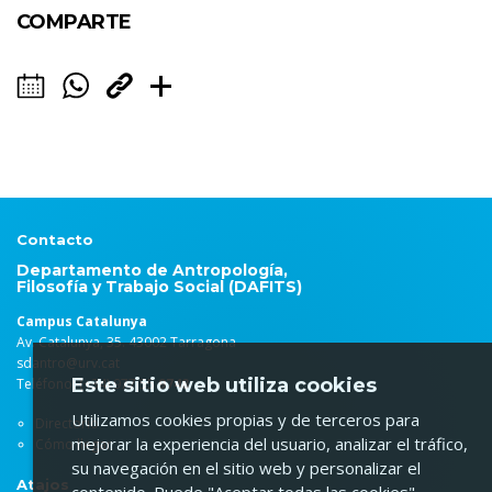
COMPARTE
Contacto
Departamento de Antropología,
Filosofía y Trabajo Social (DAFITS)
Campus Catalunya
Av. Catalunya, 35. 43002 Tarragona
sdantro@urv.cat
Este sitio web utiliza cookies
Teléfono: (+34) 977 55
9748
Utilizamos cookies propias y de terceros para
Directorio
mejorar la experiencia del usuario, analizar el tráfico,
Cómo llegar
su navegación en el sitio web y personalizar el
Atajos