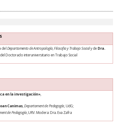
S
a del
Departamento de Antropología, Filosofia y Trabajo Social
y de
Dra.
del Doctorado interuniversitario en Trabajo Social
ica en la investigación»
,
 Joan
Canimas
,
Departament de Pedagogía
,
UdG
;
ment de Pedagogía
, URV. Modera: Dra. Eva Zafra