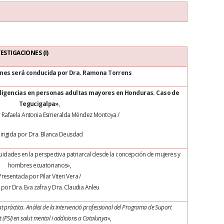
ESTIGACIONES (I)
ones será conducida por Dra. Ramona Torrens
ligencias en personas adultas mayores en Honduras. Caso de
Tegucigalpa»
,
 Rafaela Antonia Esmeralda Méndez Montoya /
irigida por Dra. Blanca Deusdad
uidades en la perspectiva patriarcal desde la concepción de mujeres y
hombres ecuatorianos»
,
Presentada por Pilar Viteri Vera /
 por Dra. Eva zafra y Dra. Claudia Anleu
tat pràctica. Anàlisi de la intervenció professional del Programa de Suport
t (PSI) en salut mental i addicions a Catalunya
»
,