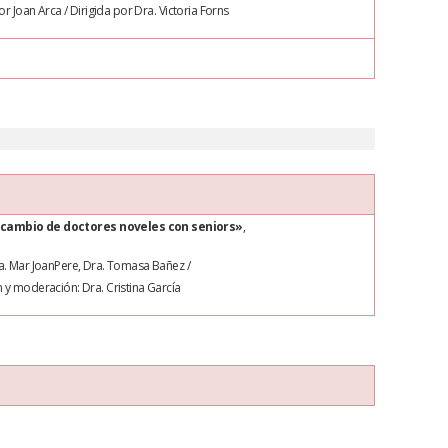
r Joan Arca / Dirigida por Dra. Victoria
Forns
rcambio de doctores noveles con seniors»
,
a. Mar
JoanPere
, Dra. Tomasa
Bañez
/
 y moderación: Dra. Cristina García