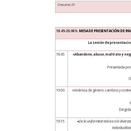
Descanso 25'
18.45-20.00 h.
MESA DE PRESENTACIÓN DE INV
La sesión de presentaci
18.45
«Abandono, abuso, maltrato y neg
Presentada por
D
19.00
«Violencia de género: cambios y contin
Dirigida
19.15
«
De la uniformitat teòrica a la diversi
Individualitza