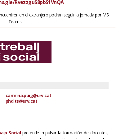
rms.gle/RvezzguS8pbS1VnQA
ncuentren en el extranjero podrán seguir la jornada por MS
Teams
carmina.puig@urv.cat
phd.ts@urv.cat
ajo Social
pretende impulsar la formación de docentes,