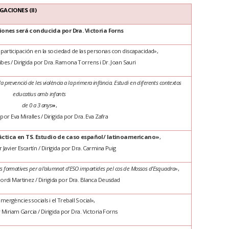
ACIONES (II)
iones será conducida por Dra. Victoria
Forns
la participación en la sociedad de las personas con discapacidad»
,
bes / Dirigida por Dra.
Ramona Torrens i Dr. Joan
Sauri
a prevenció de les violència a la primera infància. Estudi en diferents contextos
educatius amb infants
de 0 a 3 anys
»
,
or Eva Miralles / Dirigida por Dra. Eva Zafra
áctica en TS. Estudio de caso español/ latinoamericano»
,
Javier Escartín / Dirigida por Dra. Carmina Puig
itats formatives per a l'alumnat d'ESO impartides pel cos de Mossos d’Esquadra
»
,
ordi Martinez / Dirigida por Dra. Blanca Deusdad
mergències socials i el Treball Social
»
,
Miriam Garcia / Dirigida por Dra. Victoria
Forns