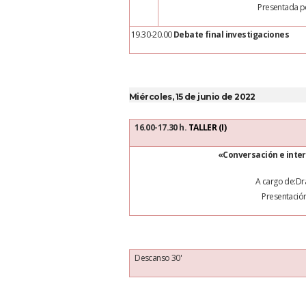
Presentada po
19.30-
20.00
Debate final investigaciones
Miércoles, 15 de junio de 2022
16.00-17.30 h.
TALLER (I)
«Conversación e inte
A cargo de:Dr
Presentación
Descanso 30'