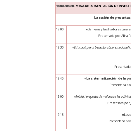
18.00-20.00 h.
MESA DE PRESENTACIÓN DE INVESTIG
La sesión de presentac
18.00
«
Barreras y facilitadores para 
Presentada por Alina Ri
18.30
«
Educació per al benestar sòcio-emocional i l
Presentada p
18.45
«La sistematización de la pr
Presentada por 
19.00
«
Anàlisi i proposta de millora de les activ
Presentada por J
19.15
«
Les e
Presentada por 