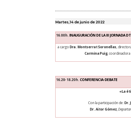
Martes, 14 de junio de 2022
16.00 h.
INAUGURACIÓN DE LA III JORNADA
DT
a cargo
Dra. Montserrat Soronellas
, director
Carmina Puig
, coordinadora 
16.20- 18.20 h.
CONFERENCIA-
DEBATE
«La ét
Con la participación de:
Dr.
Dr. Aitor Gómez
,
Departa