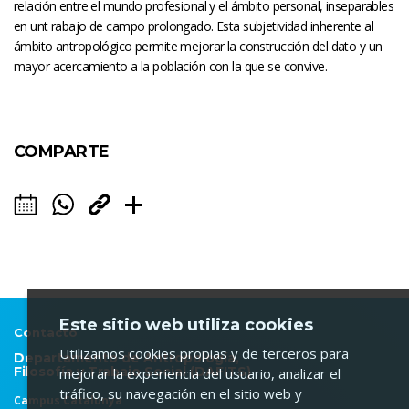
relación entre el mundo profesional y el ámbito personal, inseparables
en unt rabajo de campo prolongado. Esta subjetividad inherente al
ámbito antropológico permite mejorar la construcción del dato y un
mayor acercamiento a la población con la que se convive.
COMPARTE
Este sitio web utiliza cookies
Contacto
Utilizamos cookies propias y de terceros para
Departamento de Antropología,
Filosofía y Trabajo Social (DAFITS)
mejorar la experiencia del usuario, analizar el
tráfico, su navegación en el sitio web y
Campus Catalunya