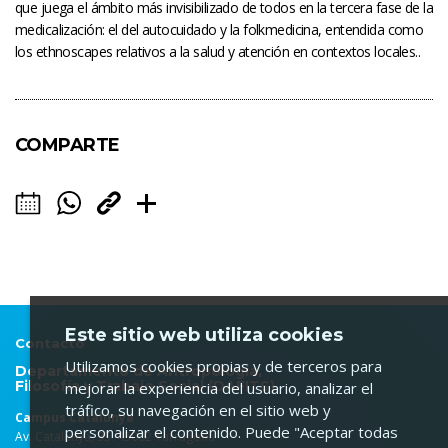
que juega el ámbito más invisibilizado de todos en la tercera fase de la
medicalización: el del autocuidado y la folkmedicina, entendida como
los ethnoscapes relativos a la salud y atención en contextos locales..
COMPARTE
Este sitio web utiliza cookies
Contacto
Utilizamos cookies propias y de terceros para
Departamento de Antropología,
Filosofía y Trabajo Social (DAFITS)
mejorar la experiencia del usuario, analizar el
tráfico, su navegación en el sitio web y
Campus Catalunya
personalizar el contenido. Puede "Aceptar todas
Av. Catalunya, 35. 43002 Tarragona