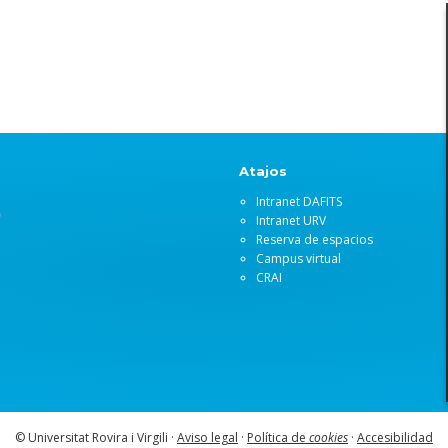
Atajos
Intranet DAFITS
)
Intranet URV
Reserva de espacios
Campus virtual
CRAI
© Universitat Rovira i Virgili ·
Aviso legal
·
Política de
cookies
·
Accesibilidad