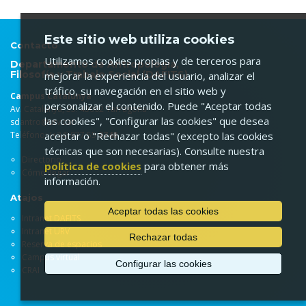
Este sitio web utiliza cookies
Contacto
Utilizamos cookies propias y de terceros para
Departamento de Antropología,
Filosofía y Trabajo Social (DAFITS)
mejorar la experiencia del usuario, analizar el
tráfico, su navegación en el sitio web y
Campus Catalunya
personalizar el contenido. Puede "Aceptar todas
Av. Catalunya, 35. 43002 Tarragona
las cookies", "Configurar las cookies" que desea
sdantro@urv.cat
Teléfono: (+34) 977 55
9748
aceptar o "Rechazar todas" (excepto las cookies
técnicas que son necesarias). Consulte nuestra
Directorio
política de cookies
para obtener más
Cómo llegar
información.
Atajos
Aceptar todas las cookies
Intranet DAFITS
Intranet URV
Rechazar todas
Reserva de espacios
Campus virtual
Configurar las cookies
CRAI