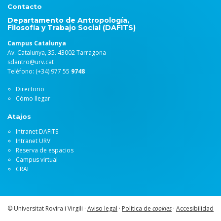
Contacto
Departamento de Antropología,
Filosofía y Trabajo Social (DAFITS)
Campus Catalunya
Av. Catalunya, 35. 43002 Tarragona
sdantro@urv.cat
Teléfono: (+34) 977 55
9748
Directorio
Cómo llegar
Atajos
Intranet DAFITS
Intranet URV
Reserva de espacios
Campus virtual
CRAI
© Universitat Rovira i Virgili ·
Aviso legal
·
Política de
cookies
·
Accesibilidad