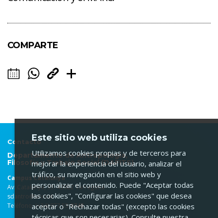
COMPARTE
Este sitio web utiliza cookies
Contacto
Utilizamos cookies propias y de terceros para
Departamento de Antropología,
Filosofía y Trabajo Social (DAFITS)
mejorar la experiencia del usuario, analizar el
tráfico, su navegación en el sitio web y
Campus Catalunya
personalizar el contenido. Puede "Aceptar todas
Av. Catalunya, 35. 43002 Tarragona
las cookies", "Configurar las cookies" que desea
sdantro@urv.cat
Teléfono: (+34) 977 55
9748
aceptar o "Rechazar todas" (excepto las cookies
técnicas que son necesarias). Consulte nuestra