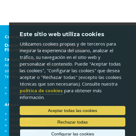
Este sitio web utiliza cookies
Contacto
Utilizamos cookies propias y de terceros para
Departamento de Antropología,
Filosofía y Trabajo Social (DAFITS)
mejorar la experiencia del usuario, analizar el
tráfico, su navegación en el sitio web y
Campus Catalunya
personalizar el contenido. Puede "Aceptar todas
Av. Catalunya, 35. 43002 Tarragona
las cookies", "Configurar las cookies" que desea
sdantro@urv.cat
Teléfono: (+34) 977 55
9748
aceptar o "Rechazar todas" (excepto las cookies
técnicas que son necesarias). Consulte nuestra
Directorio
política de cookies
para obtener más
Cómo llegar
información.
Atajos
Aceptar todas las cookies
Intranet DAFITS
Intranet URV
Rechazar todas
Reserva de espacios
Campus virtual
Configurar las cookies