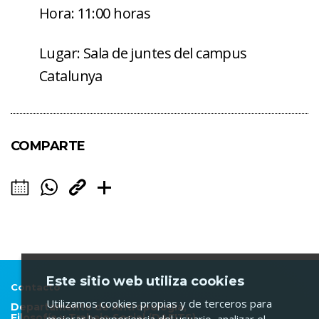
Hora: 11:00 horas
Lugar: Sala de juntes del campus
Catalunya
COMPARTE
Este sitio web utiliza cookies
Contacto
Utilizamos cookies propias y de terceros para
Departamento de Antropología,
Filosofía y Trabajo Social (DAFITS)