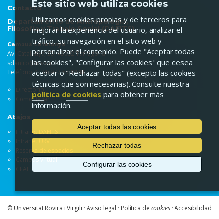
Este sitio web utiliza cookies
Contacto
Utilizamos cookies propias y de terceros para
Departamento de Antropología,
Filosofía y Trabajo Social (DAFITS)
mejorar la experiencia del usuario, analizar el
tráfico, su navegación en el sitio web y
Campus Catalunya
personalizar el contenido. Puede "Aceptar todas
Av. Catalunya, 35. 43002 Tarragona
las cookies", "Configurar las cookies" que desea
sdantro@urv.cat
Teléfono: (+34) 977 55
aceptar o "Rechazar todas" (excepto las cookies
9748
técnicas que son necesarias). Consulte nuestra
Directorio
política de cookies
para obtener más
Cómo llegar
información.
Atajos
Aceptar todas las cookies
Intranet DAFITS
Intranet URV
Rechazar todas
Reserva de espacios
Campus virtual
Configurar las cookies
CRAI
© Universitat Rovira i Virgili ·
Aviso legal
·
Política de
cookies
·
Accesibilidad