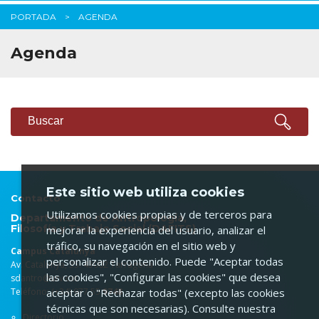
PORTADA
AGENDA
Agenda
BUSCARDOR
Buscar
Este sitio web utiliza cookies
Contacto
Utilizamos cookies propias y de terceros para
Departamento de Antropología,
Filosofía y Trabajo Social (DAFITS)
mejorar la experiencia del usuario, analizar el
tráfico, su navegación en el sitio web y
Campus Catalunya
personalizar el contenido. Puede "Aceptar todas
Av. Catalunya, 35. 43002 Tarragona
las cookies", "Configurar las cookies" que desea
sdantro@urv.cat
Teléfono: (+34) 977 55
aceptar o "Rechazar todas" (excepto las cookies
9748
técnicas que son necesarias). Consulte nuestra
Directorio