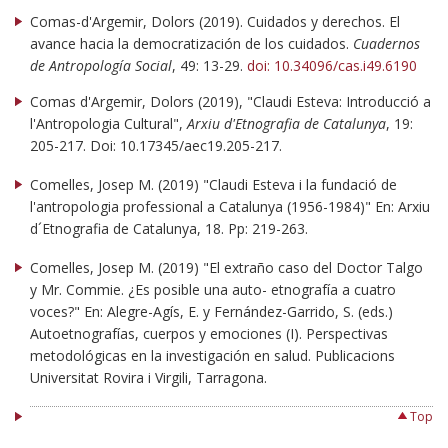
Comas-d'Argemir, Dolors (2019). Cuidados y derechos. El
avance hacia la democratización de los cuidados.
Cuadernos
de Antropología Social
, 49: 13-29.
d
oi: 10.34096/cas.i49.6190
Comas d'Argemir, Dolors (2019), "Claudi Esteva: Introducció a
l'Antropologia Cultural",
Arxiu d'Etnografia de Catalunya
, 19:
205-217. Doi: 10.17345/aec19.205-217.
Comelles, Josep M. (2019) "Claudi Esteva i la fundació de
l'antropologia professional a Catalunya (1956-1984)" En: Arxiu
d´Etnografia de Catalunya, 18. Pp: 219-263.
Comelles, Josep M. (2019) "El extraño caso del Doctor Talgo
y Mr. Commie. ¿Es posible una auto- etnografía a cuatro
voces?" En: Alegre-Agís, E. y Fernández-Garrido, S. (eds.)
Autoetnografías, cuerpos y emociones (I). Perspectivas
metodológicas en la investigación en salud. Publicacions
Universitat Rovira i Virgili, Tarragona.
Top