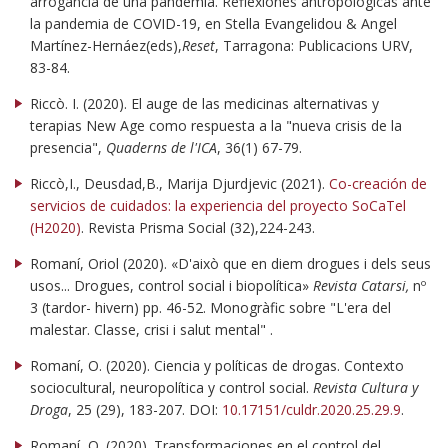
arrogancia de una pandemia. Reflexiones antropológicas ante
la pandemia de COVID-19, en Stella Evangelidou & Angel
Martínez-Hernáez(eds),
Reset
, Tarragona: Publicacions URV,
83-84.
Riccò. I. (2020). El auge de las medicinas alternativas y
terapias New Age como respuesta a la "nueva crisis de la
presencia",
Quaderns de l'ICA
, 36(1) 67-79.
Riccò,I., Deusdad,B., Marija Djurdjevic (2021).
Co-creación de
servicios de cuidados: la experiencia del proyecto SoCaTel
(H2020)
. Revista Prisma Social (32),224-243.
Romaní, Oriol (2020). «D'això que en diem drogues i dels seus
usos... Drogues, control social i biopolítica»
Revista Catarsi,
nº
3 (tardor- hivern) pp. 46-52. Monogràfic sobre "L'era del
malestar. Classe, crisi i salut mental" .
Romaní, O. (2020). Ciencia y políticas de drogas. Contexto
sociocultural, neuropolítica y control social.
Revista Cultura y
Droga
, 25 (29), 183-207. DOI:
10.17151/culdr.2020.25.29.9
.
Romaní, O. (2020). Transformaciones en el control del