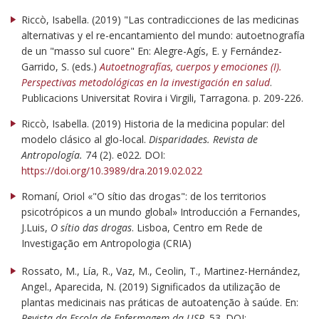
Riccò, Isabella. (2019) "Las contradicciones de las medicinas
alternativas y el re-encantamiento del mundo: autoetnografía
de un "masso sul cuore" En: Alegre-Agís, E. y Fernández-
Garrido, S. (eds.)
Autoetnografías, cuerpos y emociones (I).
Perspectivas metodológicas en la investigación en salud
.
Publicacions Universitat Rovira i Virgili, Tarragona. p. 209-226.
Riccò, Isabella. (2019) Historia de la medicina popular: del
modelo clásico al glo-local.
Disparidades. Revista de
Antropología.
74 (2). e022. DOI:
https://doi.org/10.3989/dra.2019.02.022
Romaní, Oriol «"O sítio das drogas": de los territorios
psicotrópicos a un mundo global» Introducción a Fernandes,
J.Luis,
O sítio das drogas
. Lisboa, Centro em Rede de
Investigação em Antropologia (CRIA)
Rossato, M., Lía, R., Vaz, M., Ceolin, T., Martinez-Hernández,
Angel., Aparecida, N. (2019) Significados da utilização de
plantas medicinais nas práticas de autoatenção à saúde. En:
Revista da Escola de Enfermagem da USP
. 53. DOI: