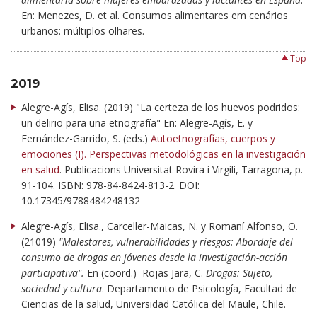
En: Menezes, D. et al. Consumos alimentares em cenários
urbanos: múltiplos olhares.
Top
2019
Alegre-Agís, Elisa. (2019) "La certeza de los huevos podridos:
un delirio para una etnografía" En: Alegre-Agís, E. y
Fernández-Garrido, S. (eds.)
Autoetnografías, cuerpos y
emociones (I). Perspectivas metodológicas en la investigación
en salud
. Publicacions Universitat Rovira i Virgili, Tarragona, p.
91-104. ISBN: 978-84-8424-813-2. DOI:
10.17345/9788484248132
Alegre-Agís, Elisa., Carceller-Maicas, N. y Romaní Alfonso, O.
(21019)
"Malestares, vulnerabilidades y riesgos: Abordaje del
consumo de drogas en jóvenes desde la investigación-acción
participativa".
En (coord.) Rojas Jara, C.
Drogas: Sujeto,
sociedad y cultura
. Departamento de Psicología, Facultad de
Ciencias de la salud, Universidad Católica del Maule, Chile.