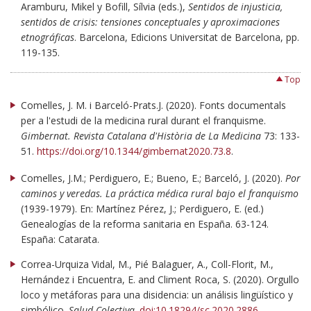
Aramburu, Mikel y Bofill, Sílvia (eds.),
Sentidos de injusticia,
sentidos de crisis: tensiones conceptuales y aproximaciones
etnográficas
. Barcelona, Edicions Universitat de Barcelona, pp.
119-135.
Top
Comelles, J. M. i Barceló-Prats.J. (2020). Fonts documentals
per a l'estudi de la medicina rural durant el franquisme.
Gimbernat. Revista Catalana d'Història de La Medicina
73: 133-
51.
https://doi.org/10.1344/gimbernat2020.73.8
.
Comelles, J.M.; Perdiguero, E.; Bueno, E.; Barceló, J. (2020).
Por
caminos y veredas. La práctica médica rural bajo el franquismo
(1939-1979). En: Martínez Pérez, J.; Perdiguero, E. (ed.)
Genealogías de la reforma sanitaria en España. 63-124.
España: Catarata.
Correa-Urquiza Vidal, M., Pié Balaguer, A., Coll-Florit, M.,
Hernández i Encuentra, E. and Climent Roca, S. (2020). Orgullo
loco y metáforas para una disidencia: un análisis lingüístico y
simbólico.
Salud Colectiva,
doi:10.18294/sc.2020.2886.