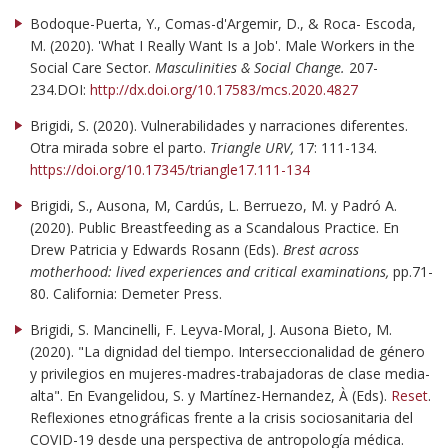
Bodoque-Puerta, Y., Comas-d'Argemir, D., & Roca- Escoda,
M. (2020). 'What I Really Want Is a Job'. Male Workers in the
Social Care Sector.
Masculinities & Social Change.
207-
234.DOI:
http://dx.doi.org/10.17583/mcs.2020.4827
Brigidi, S. (2020). Vulnerabilidades y narraciones diferentes.
Otra mirada sobre el parto.
Triangle URV,
17: 111-134.
https://doi.org/10.17345/triangle17.111-134
Brigidi, S., Ausona, M, Cardús, L. Berruezo, M. y Padró A.
(2020). Public Breastfeeding as a Scandalous Practice. En
Drew Patricia y Edwards Rosann (Eds).
Brest across
motherhood: lived experiences and critical examinations,
pp.71-
80. California: Demeter Press.
Brigidi, S. Mancinelli, F. Leyva-Moral, J. Ausona Bieto, M.
(2020). "La dignidad del tiempo. Interseccionalidad de género
y privilegios en mujeres-madres-trabajadoras de clase media-
alta". En Evangelidou, S. y Martínez-Hernandez, À (Eds).
Reset
.
Reflexiones etnográficas frente a la crisis sociosanitaria del
COVID-19 desde una perspectiva de antropología médica.