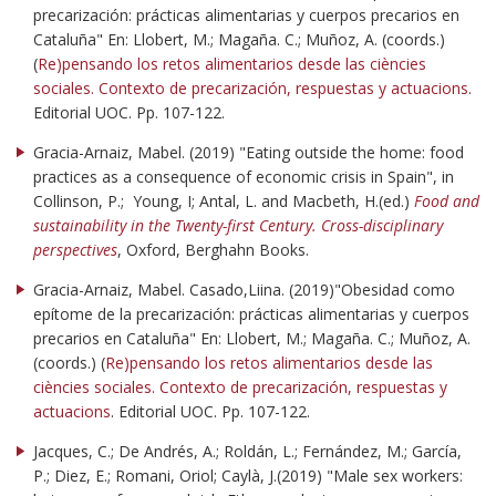
precarización: prácticas alimentarias y cuerpos precarios en
Cataluña" En: Llobert, M.; Magaña. C.; Muñoz, A. (coords.)
(
Re)pensando los retos alimentarios desde las ciències
sociales. Contexto de precarización, respuestas y actuacions
.
Editorial UOC. Pp. 107-122.
Gracia-Arnaiz, Mabel. (2019) "Eating outside the home: food
practices as a consequence of economic crisis in Spain", in
Collinson, P.; Young, I; Antal, L. and Macbeth, H.(ed.)
Food and
sustainability in the Twenty-first Century. Cross-disciplinary
perspectives
, Oxford, Berghahn Books.
Gracia-Arnaiz, Mabel. Casado,Liina. (2019)"Obesidad como
epítome de la precarización: prácticas alimentarias y cuerpos
precarios en Cataluña" En: Llobert, M.; Magaña. C.; Muñoz, A.
(coords.) (
Re)pensando los retos alimentarios desde las
ciències sociales. Contexto de precarización, respuestas y
actuacions
. Editorial UOC. Pp. 107-122.
Jacques, C.; De Andrés, A.; Roldán, L.; Fernández, M.; García,
P.; Diez, E.; Romani, Oriol; Caylà, J.(2019) "Male sex workers: