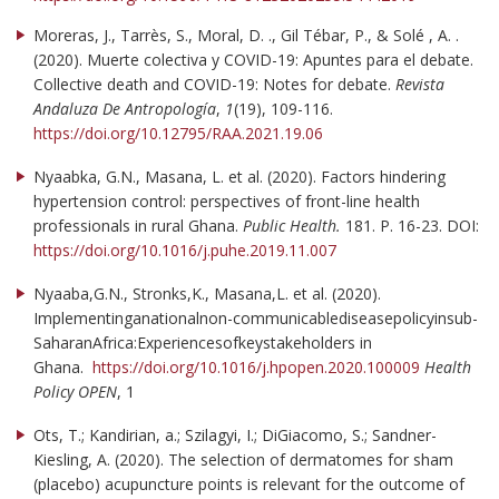
Moreras, J., Tarrès, S., Moral, D. ., Gil Tébar, P., & Solé , A. .
(2020). Muerte colectiva y COVID-19: Apuntes para el debate.
Collective death and COVID-19: Notes for debate.
Revista
Andaluza De Antropología
,
1
(19), 109-116.
https://doi.org/10.12795/RAA.2021.19.06
Nyaabka, G.N., Masana, L. et al. (2020). Factors hindering
hypertension control: perspectives of front-line health
professionals in rural Ghana.
Public Health.
181. P. 16-23. DOI:
https://doi.org/10.1016/j.puhe.2019.11.007
Nyaaba,G.N., Stronks,K., Masana,L. et al. (2020).
Implementinganationalnon-communicablediseasepolicyinsub-
SaharanAfrica:Experiencesofkeystakeholders in
Ghana.
https://doi.org/10.1016/j.hpopen.2020.100009
Health
Policy OPEN
, 1
Ots, T.; Kandirian, a.; Szilagyi, I.; DiGiacomo, S.; Sandner-
Kiesling, A. (2020). The selection of dermatomes for sham
(placebo) acupuncture points is relevant for the outcome of