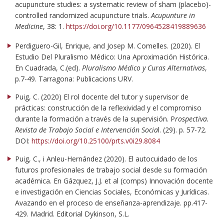
acupuncture studies: a systematic review of sham (placebo)-
controlled randomized acupuncture trials.
Acupunture in
Medicine
, 38: 1.
https://doi.org/10.1177/0964528419889636
Perdiguero-Gil, Enrique, and Josep M. Comelles. (2020). El
Estudio Del Pluralismo Médico: Una Aproximación Histórica.
En Cuadrada, C.(ed).
Pluralismo Médico y Curas Alternativas
,
p.7-49. Tarragona: Publicacions URV.
Puig, C. (2020) El rol docente del tutor y supervisor de
prácticas: construcción de la reflexividad y el compromiso
durante la formación a través de la supervisión. P
rospectiva.
Revista de Trabajo Social e Intervención Socia
l. (29). p. 57-72.
DOI:
https://doi.org/10.25100/prts.v0i29.8084
Puig, C., i Anleu-Hernández (2020). El autocuidado de los
futuros profesionales de trabajo social desde su formación
académica. En Gázquez, J.J. et al (comps) Innovación docente
e investigación en Ciencias Sociales, Económicas y Jurídicas.
Avazando en el proceso de enseñanza-aprendizaje. pp.417-
429. Madrid. Editorial Dykinson, S.L.