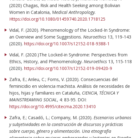
(2020) Chagas, Risk and Health Seeking among Bolivian
Women in Catalonia, M
edical Anthropology.
Https://doi.org/10.1080/01459740.2020.1718125
Vidal, F. (2020). Phenomenology of the Locked-In Syndrome:
an Overview and Some Suggestions.
Neuroethics
13, 119-143
(2020).
https://doi.org/10.1007/s12152-018-9388-1
Vidal, F. (2020.)The Locked-in Syndrome: Perspectives from
Ethics, History, and Phenomenology.
Neuroethics
13, 115-118
(2020).
https://doi.org/10.1007/s12152-019-09420-9
Zafra, E.; Anleu, C.; Forns, V. (2020). Consecuencias del
feminicidio en violencia machista. Análisis de necesidades de
hijos, hijas y familiares en Cataluña,
CIENCIA, TÉCNICA Y
MAINSTREAMING SOCIAL
, 4: 83-95. DOI:
https://doi.org/10.4995/citecma.2020.13410
Zafra, E.; Casadó, L.; Company, M. (2020).
Escenarios urbanos
y subjetividades en la construcción de discursos y prácticas
sobre cuerpo, género y alimentación. Una etnografía
alimentaria sobre mujeres embarazadas y lactantes en España
.