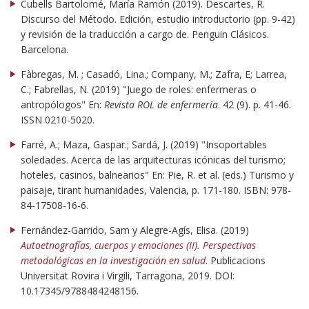
Cubells Bartolomé, María Ramón (2019). Descartes, R.
Discurso del Método. Edición, estudio introductorio (pp. 9-42)
y revisión de la traducción a cargo de. Penguin Clásicos.
Barcelona.
Fàbregas, M. ; Casadó, Lina.; Company, M.; Zafra, E; Larrea,
C.; Fabrellas, N. (2019) "Juego de roles: enfermeras o
antropólogos" En:
Revista ROL de enfermería
. 42 (9). p. 41-46.
ISSN 0210-5020.
Farré, A.; Maza, Gaspar.; Sardá, J. (2019) "Insoportables
soledades. Acerca de las arquitecturas icónicas del turismo;
hoteles, casinos, balnearios" En: Pie, R. et al. (eds.) Turismo y
paisaje, tirant humanidades, Valencia, p. 171-180. ISBN: 978-
84-17508-16-6.
Fernández-Garrido, Sam y Alegre-Agís, Elisa. (2019)
Autoetnografías, cuerpos y emociones (II). Perspectivas
metodológicas en la investigación en salud
. Publicacions
Universitat Rovira i Virgili, Tarragona, 2019. DOI:
10.17345/9788484248156.