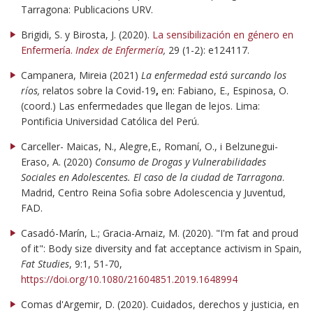
Tarragona: Publicacions URV.
Brigidi, S. y Birosta, J. (2020).
La sensibilización en género en
Enfermería.
Index de Enfermería
,
29 (1-2): e124117.
Campanera, Mireia (2021)
La enfermedad está surcando los
ríos,
relatos sobre la Covid-19
,
en: Fabiano, E., Espinosa, O.
(coord.) Las enfermedades que llegan de lejos. Lima:
Pontificia Universidad Católica del Perú.
Carceller- Maicas, N., Alegre,E., Romaní, O., i Belzunegui-
Eraso, A. (2020)
Consumo de Drogas y Vulnerabilidades
Sociales en Adolescentes. El caso de la ciudad de Tarragona
.
Madrid, Centro Reina Sofia sobre Adolescencia y Juventud,
FAD.
Casadó-Marín, L.; Gracia-Arnaiz, M. (2020). "I'm fat and proud
of it": Body size diversity and fat acceptance activism in Spain,
Fat Studies
, 9:1, 51-70,
https://doi.org/10.1080/21604851.2019.1648994
Comas d'Argemir, D. (2020). Cuidados, derechos y justicia, en