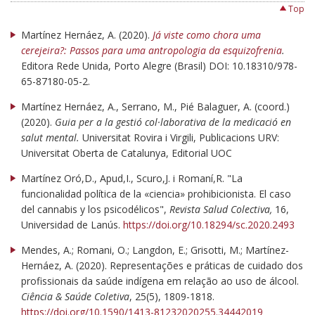
Top
Martínez Hernáez, A. (2020).
Já viste como chora uma
cerejeira?: Passos para uma antropologia da esquizofrenia
.
Editora Rede Unida, Porto Alegre (Brasil) DOI: 10.18310/978-
65-87180-05-2.
Martínez Hernáez, A., Serrano, M., Pié Balaguer, A. (coord.)
(2020).
Guia per a la gestió col·laborativa de la medicació en
salut mental.
Universitat Rovira i Virgili, Publicacions URV:
Universitat Oberta de Catalunya, Editorial UOC
Martínez Oró,D., Apud,I., Scuro,J. i Romaní,R. "La
funcionalidad política de la «ciencia» prohibicionista. El caso
del cannabis y los psicodélicos",
Revista Salud Colectiva,
16,
Universidad de Lanús.
https://doi.org/10.18294/sc.2020.2493
Mendes, A.; Romani, O.; Langdon, E.; Grisotti, M.; Martínez-
Hernáez, A. (2020). Representações e práticas de cuidado dos
profissionais da saúde indígena em relação ao uso de álcool.
Ciência & Saúde Coletiva
, 25(5), 1809-1818.
https://doi.org/10.1590/1413-81232020255.34442019