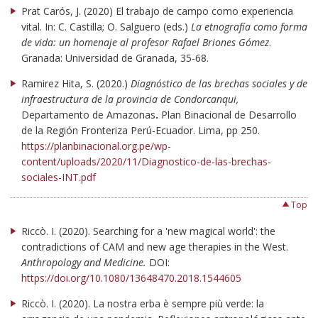
Prat Carós, J. (2020) El trabajo de campo como experiencia
vital. In: C. Castilla; O. Salguero (eds.)
La etnografía como forma
de vida: un homenaje al profesor Rafael Briones Gómez
.
Granada: Universidad de Granada, 35-68.
Ramirez Hita, S. (2020.)
Diagnóstico de las brechas sociales y de
infraestructura de la provincia de Condorcanqui,
Departamento de Amazonas
.
Plan Binacional de Desarrollo
de la Región Fronteriza Perú-Ecuador. Lima, pp 250.
https://planbinacional.org.pe/wp-
content/uploads/2020/11/Diagnostico-de-las-brechas-
sociales-INT.pdf
Top
Riccò. I. (2020). Searching for a 'new magical world': the
contradictions of CAM and new age therapies in the West.
Anthropology and Medicine.
DOI:
https://doi.org/10.1080/13648470.2018.1544605
Riccò. I. (2020). La nostra erba è sempre più verde: la