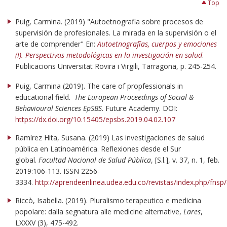
Top
Puig, Carmina. (2019) "Autoetnografia sobre procesos de
supervisión de profesionales. La mirada en la supervisión o el
arte de comprender" En:
Autoetnografías, cuerpos y emociones
(I). Perspectivas metodológicas en la investigación en salud
.
Publicacions Universitat Rovira i Virgili, Tarragona, p. 245-254.
Puig, Carmina (2019). The care of propfessionals in
educational field.
The European Proceedings of Social &
Behavioural Sciences EpSBS
. Future Academy. DOI:
https://dx.doi.org/10.15405/epsbs.2019.04.02.107
Ramírez Hita, Susana. (2019) Las investigaciones de salud
pública en Latinoamérica. Reflexiones desde el Sur
global.
Facultad Nacional de Salud Pública
, [S.l.], v. 37, n. 1, feb.
2019:106-113. ISSN 2256-
3334.
http://aprendeenlinea.udea.edu.co/revistas/index.php/fnsp
Riccò, Isabella. (2019). Pluralismo terapeutico e medicina
popolare: dalla segnatura alle medicine alternative,
Lares
,
LXXXV (3), 475-492.