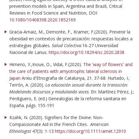
prevention models in Spain, Argentina and Brazil, Critical
Reviews in Food Science and Nutrition, DOI:
10.1080/10408398.2020.1852169
Gracia-Arnaiz, M., Demonte, F., Kramer, F.(2020). Prevenir la
obesidad en contextos de precarización: respuestas locales a
estrategias globales.
Salud Colectiva
.16-27 Universidad
Nacional de Lanus.
https://doi.org/10.18294/sc.2020.2838
Himeno, Y.,Inoue, O., Vidal, F.(2020).
The 'way of flowers' and
the care of patients with amyotrophic lateral sclerosis in
Japan
Arxiu d'Etnografia de Catalunya, 21. 37-68. Hurtado, I.;
Terrón, A. (2020).
La educación sexual durante la transición:
Modelando discursos y modulando voces
. En: Martínez Pérez, J.;
Perdiguero, E. (ed.) Genealogías de la reforma sanitaria en
España. págs. 155-191
Itzahk, N. (2020). Signifiers for the Divine: Non-
Compassionate Aid in the French Cites.
American
Ethnologist
47(3): 1-13
https://doi.org/10.1111/amet.12910