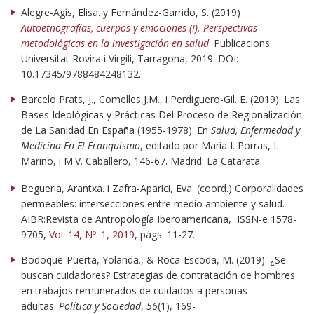
Alegre-Agís, Elisa. y Fernández-Garrido, S. (2019)
Autoetnografías, cuerpos y emociones (I). Perspectivas
metodológicas en la investigación en salud
. Publicacions
Universitat Rovira i Virgili, Tarragona, 2019. DOI:
10.17345/9788484248132.
Barcelo Prats, J., Comelles,J.M., i Perdiguero-Gil. E. (2019). Las
Bases Ideológicas y Prácticas Del Proceso de Regionalización
de La Sanidad En España (1955-1978). En
Salud, Enfermedad y
Medicina En El Franquismo
, editado por Maria I. Porras, L.
Mariño, i M.V. Caballero, 146-67. Madrid: La Catarata.
Begueria, Arantxa. i Zafra-Aparici, Eva. (coord.) Corporalidades
permeables: intersecciones entre medio ambiente y salud.
AIBR:Revista de Antropología Iberoamericana, ISSN-e 1578-
9705,
Vol. 14, Nº. 1, 2019
, págs. 11-27.
Bodoque-Puerta, Yolanda., & Roca-Escoda, M. (2019). ¿Se
buscan cuidadores? Estrategias de contratación de hombres
en trabajos remunerados de cuidados a personas
adultas.
Política y Sociedad
,
56
(1), 169-