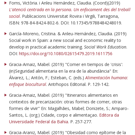
Forns, Victòria. i Anleu Hernández, Claudia. (Coord)(2019)
L'atenció centrada en la persona. Un enfocament des del treball
social
. Publicacions Universitat Rovira i Virgili, Tarragona,
ISBN: 978-84-8424-802-6. DOI: 10.17345/9788484248019.
García-Moreno, Cristina. & Anleu-Hernández, Claudia. (2019)
Social work in Spain: a new social and economic reality to
develop in practical academic training.
Social Work Education
.
DOI:
https://doi.org/10.1080/02615479.2019.1611756
Gracia-Arnaiz, Mabel. (2019) "Comer en tiempos de 'crisis':
(in)Seguridad alimentaria en la era de la abundància" En:
Álvarez, L.; Antón, F.; Esteban, C. (eds.)
Alimentación humana:
enfoque biocultural
. Antrhopos Editorial. P. 129-142.
Gracia-Arnaiz, Mabel. (2019) "Itinerarios alimentarios en
contextos de precarización: otras formes de comer, otras
formes de vivir" En: Magalhães, Mabel; Donizete, S.; Amparo-
Santos, L. (org.) Cidade, corpo e alimentaçao.
Editora da
Universidade Federal da Bahia
. P. 257-277.
Gracia-Araniz, Mabel. (2019) "Obesidad como epítome de la