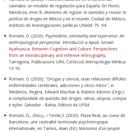
cannabis: un modelo de regulación para España. En Flores
Mendoza, Imer B.
Momento de regular la cannabis y revisar la
política de drogas en México y en el mundo.
Ciudad de México,
Instituto de Investigaciones Jurídicas UNAM: 75- 94.
Romaní, O. (2020).
Psychedelia, rationality and experience: An
anthropological perspective.
Introducció a Apud, Ismael
Ayahuasca: Between Cognition and Culture: Perspectives
from an interdisciplinary and reflexive ethnography
,
Tarragona, Publicacions URV, Col.lecció Antropologia Mèdica:
13-16.
Romaní, O. (2020). "Drogas y ciencia, unas relaciones difíciles:
enfermedades cerebrales, adicciones y otros mitos", in
Medeiros, Regina, Edward MacRae & Rubens Adorno (Orgs.)
A complexidade da questão das drogas: ideias, utopias, crenças
e ações
. Salvador - Bahia, Editora da UFBA
Romaní, O., Zino,J., i Terrile,S. (2020). Plaza Real, au coeur de
Barcelone, une centralité territoriale psychotropique
internationale, en Tarrius, Alain (Ed.)
Naissance d'un peuple