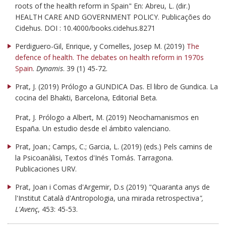
roots of the health reform in Spain" En: Abreu, L. (dir.)
HEALTH CARE AND GOVERNMENT POLICY. Publicações do
Cidehus. DOI : 10.4000/books.cidehus.8271
Perdiguero-Gil, Enrique, y Comelles, Josep M. (2019)
The
defence of health. The debates on health reform in 1970s
Spain
.
Dynamis
. 39 (1) 45-72.
Prat, J. (2019) Prólogo a GUNDICA Das. El libro de Gundica. La
cocina del Bhakti, Barcelona, Editorial Beta.
Prat, J. Prólogo a Albert, M. (2019) Neochamanismos en
España. Un estudio desde el ámbito valenciano.
Prat, Joan.; Camps, C.; Garcia, L. (2019) (eds.) Pels camins de
la Psicoanàlisi, Textos d'Inés Tomás. Tarragona.
Publicaciones URV.
Prat, Joan i Comas d'Argemir, D.s (2019) "Quaranta anys de
l'Institut Català d'Antropologia, una mirada retrospectiva
",
L'Avenç
, 453: 45-53.