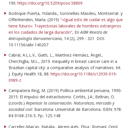
190.
https://doi.org/10.5209/poso.58809
Bodoque-Puerta, Yolanda., Soronellas-Masdeu, Montserrat. y
Offenhenden, María. (2019)
"«Igual esto de cuidar es algo que
tiene futuro»: Trayectorias laborales de hombres extranjeros
en los cuidados de larga duración"
, En
AIBR Revista de
Antropología Iberoamericana
, 14 (2), 299 - 321 DOI:
10.11156/aibr.140207
Cabral, A.L.L.V., Giatti, L., Martínez-Hernáez, Ángel.,
Cherchiglia, M.L., 2019. Inequality in breast cancer care in a
Brazilian capital city: a comparative analysis of narratives. Int.
J. Equity Health 18, 88.
https://doi.org/10.1186/s12939-019-
0989-z
Campanera Reig, M. (2019) Política ambiental peruana, 1990-
2015: El impulso del extractivismo. Cortés, J.A.; Beltran, O.
(coords.)
Repensar la conservación. Naturaleza, mercado y
sociedad civil
. Barcelona: Universitat de Barcelona. ISBN: 978-
84-9168-216-5. Pp.: 125-148
Carceller-Maicas, Natalia., Alegre-Agís, Elisa.; Romaní, Oriol.