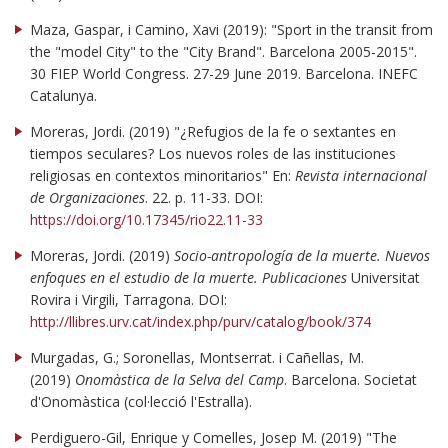
Maza, Gaspar, i Camino, Xavi (2019): "Sport in the transit from
the "model City" to the "City Brand". Barcelona 2005-2015".
30 FIEP World Congress. 27-29 June 2019. Barcelona. INEFC
Catalunya.
Moreras, Jordi. (2019) "¿Refugios de la fe o sextantes en
tiempos seculares? Los nuevos roles de las instituciones
religiosas en contextos minoritarios" En:
Revista internacional
de Organizaciones
. 22. p. 11-33. DOI:
https://doi.org/10.17345/rio22.11-33
Moreras, Jordi. (2019)
Socio-antropología de la muerte. Nuevos
enfoques en el estudio de la muerte. Publicaciones
Universitat
Rovira i Virgili, Tarragona. DOI:
http://llibres.urv.cat/index.php/purv/catalog/book/374
Murgadas, G.; Soronellas, Montserrat. i Cañellas, M.
(2019)
Onomàstica de la Selva del Camp
. Barcelona. Societat
d'Onomàstica (col·lecció l'Estralla).
Perdiguero-Gil, Enrique y Comelles, Josep M. (2019) "The