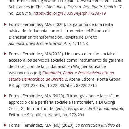
and Breastfeeding Women in Spain to Avoid Persistent Toxic
Substances in Their Diet"
Int. J. Environ. Res. Public Health
17,
no. 23: 8719.
https://doi.org/10.3390/ijerph17238719
Forns i Fernández, M.V. (2020). La garantía de una renta
básica de ciudadanía como instrumento del Estado del
Bienestar en transformación. Revista de Direito
Administrativo & Constitucional
. 7, 1, 11-58.
Forns i Fernández, M.V(2020). Un nuevo derecho social: el
acceso a los servicios sociales como instrumento de garantía
de protección de la ciudadanía. En Wagner Sousa de
Vasconcellos (ed)
C
idadania, Poder e Desenvolvimento no
Estado Democrático de Direito 2
. Atena Editora, Ponta Grosa
PR. pp. 221-233. Doi:10.22533/at.et. 832202710
Forns i Fernández, M.V (2020). "Limmigrazione e la città: un
approccio dalla periferia sociale e territoriale", a Di Giorgi
Cezzi, G., Immordino, M. (eds.),
Periferie e diritti fondamentali
,
Editoriale Scientifica, Napoli, pp. 272-291.
Forns i Fernández, M.V (ed.) (2020).
La protección jurídica de