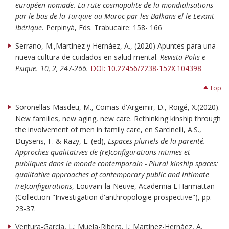
européen nomade. La rute cosmopolite de la mondialisations
par le bas de la Turquie au Maroc par les Balkans el le Levant
Ibérique.
Perpinyà, Eds. Trabucaire: 158- 166
Serrano, M.,Martínez y Hernáez, A., (2020) Apuntes para una
nueva cultura de cuidados en salud mental.
Revista Polis e
Psique. 10, 2, 247-266.
DOI: 10.22456/2238-152X.104398
Top
Soronellas-Masdeu, M., Comas-d'Argemir, D., Roigé, X.(2020).
New families, new aging, new care. Rethinking kinship through
the involvement of men in family care, en Sarcinelli, A.S.,
Duysens, F. & Razy, E. (ed),
Espaces pluriels de la parenté.
Approches qualitatives de (re)configurations intimes et
publiques dans le monde contemporain - Plural kinship spaces:
qualitative approaches of contemporary public and intimate
(re)configurations
, Louvain-la-Neuve, Academia L'Harmattan
(Collection "Investigation d'anthropologie prospective"), pp.
23-37.
Ventura-Garcia, L.; Muela-Ribera, J.; Martínez-Hernáez, A.