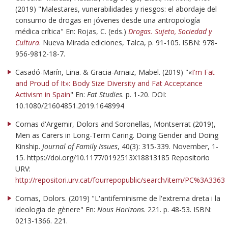
(2019) "Malestares, vunerabilidades y riesgos: el abordaje del
consumo de drogas en jóvenes desde una antropología
médica crítica" En: Rojas, C. (eds.)
Drogas. Sujeto, Sociedad y
Cultura
. Nueva Mirada ediciones, Talca, p. 91-105. ISBN: 978-
956-9812-18-7.
Casadó-Marín, Lina. & Gracia-Arnaiz, Mabel. (2019) "«
I'm Fat
and Proud of It»: Body Size Diversity and Fat Acceptance
Activism in Spain
" En:
Fat Studies
. p. 1-20. DOI:
10.1080/21604851.2019.1648994
Comas d'Argemir, Dolors and Soronellas, Montserrat (2019),
Men as Carers in Long-Term Caring. Doing Gender and Doing
Kinship.
Journal of Family Issues
, 40(3): 315-339. November, 1-
15. https://doi.org/10.1177/0192513X18813185 Repositorio
URV:
http://repositori.urv.cat/fourrepopublic/search/item/PC%3A3363
Comas, Dolors. (2019) "L'antifeminisme de l'extrema dreta i la
ideologia de gènere" En:
Nous Horizons
. 221. p. 48-53. ISBN:
0213-1366. 221.