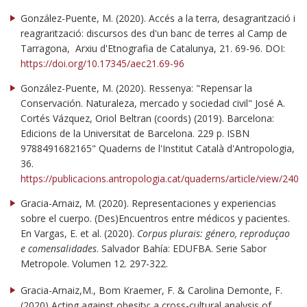
González-Puente, M. (2020). Accés a la terra, desagrarització i
reagrarització: discursos des d'un banc de terres al Camp de
Tarragona, Arxiu d'Etnografia de Catalunya, 21. 69-96. DOI:
https://doi.org/10.17345/aec21.69-96
González-Puente, M. (2020). Ressenya: "Repensar la
Conservación. Naturaleza, mercado y sociedad civil" José A.
Cortés Vázquez, Oriol Beltran (coords) (2019). Barcelona:
Edicions de la Universitat de Barcelona. 229 p. ISBN
9788491682165" Quaderns de l'Institut Català d'Antropologia,
36.
https://publicacions.antropologia.cat/quaderns/article/view/240
Gracia-Arnaiz, M. (2020). Representaciones y experiencias
sobre el cuerpo. (Des)Encuentros entre médicos y pacientes.
En Vargas, E. et al. (2020).
Corpus plurais: género, reproduçao
e comensalidades
. Salvador Bahía: EDUFBA. Serie Sabor
Metropole. Volumen 12. 297-322.
Gracia-Arnaiz,M., Bom Kraemer, F. & Carolina Demonte, F.
(2020) Acting against obesity: a cross-cultural analysis of