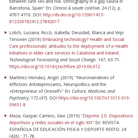
between safe sex and risk. Ethnography in a gay sauna in
Barcelona, Spain" En:
Ciencia & saude coletiva
. 24 (12). p.
4707-4716. DOI:
http://dx.doi.org/10.1590/1413-
812320182412.27842017
Lolich, Luciana; Riccò, Isabella; Deusdad, Blanca and Virpi
Timonen (2019)
Embracing technology? Health and Social
Care professionals' attitudes to the deployment of e-Health
initiatives in elder care services in Catalonia and Ireland
.
Technological Forecasting and Social Change. 147
, 63-71.
https://doi.org/10.1016/j.techfore.2019.06.012
Martínez-Hernáez, Angel. (2019) "Neuronarratives of
Affliction: Antidepressants, Neuropolitics and the
«Entrepreneur of Oneself»" En:
Culture, Medicine, and
Psychiatry
. 172 (47). DOI
https://doi.org/10.1007/s11013-019-
09651-8
Maza, Gaspar; Camino, Xavi. (2019) "
Deporte 2.0. Dispositivos
deportivos y redes sociales en el siglo XXI
" En: REVISTA
ESPAÑOLA DE EDUCACIÓN FISICA Y DEPORTE REEFD. 24
(426) : 71-78.