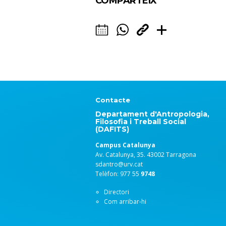
COMPARTEIX
Contacte
Departament d'Antropologia,
Filosofia i Treball Social
(DAFITS)
Campus Catalunya
Av. Catalunya, 35. 43002 Tarragona
sdantro@urv.cat
Telèfon: 977 55
9748
Directori
Com arribar-hi